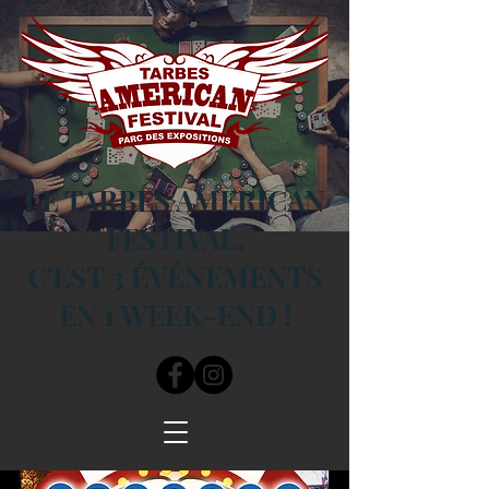
LE TARBES AMERICAN
FESTIVAL,
C'EST 3 ÉVÉNEMENTS
EN 1 WEEK-END !