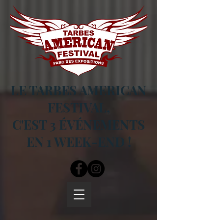
LE TARBES AMERICAN
FESTIVAL,
C'EST 3 ÉVÉNEMENTS
EN 1 WEEK-END !