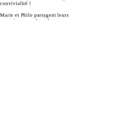
convivialité !
Marie et Philo partagent leurs
connaissances dans des stages
internationaux de Lindy hop, Balboa,
Rock, installant ainsi une vraie
notoriété. Ils relayent cette passion
pour « l'univers Swing » avec
enthousiasme et une bonne dose de fun
dans leur école de danse.
En savoir plus
STAGES DE
DANSE